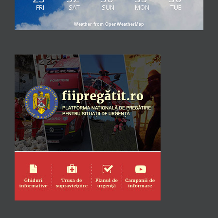
FRI
SAT
SUN
MON
TUE
Weather from OpenWeatherMap