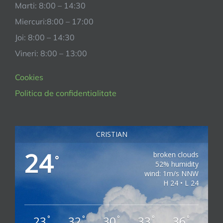
Marti: 8:00 – 14:30
Miercuri:8:00 – 17:00
Joi: 8:00 – 14:30
Vineri: 8:00 – 13:00
Cookies
Politica de confidentialitate
CRISTIAN
24
broken clouds
°
52% humidity
wind: 1m/s NNW
H 24 • L 24
23
32
30
33
36
°
°
°
°
°