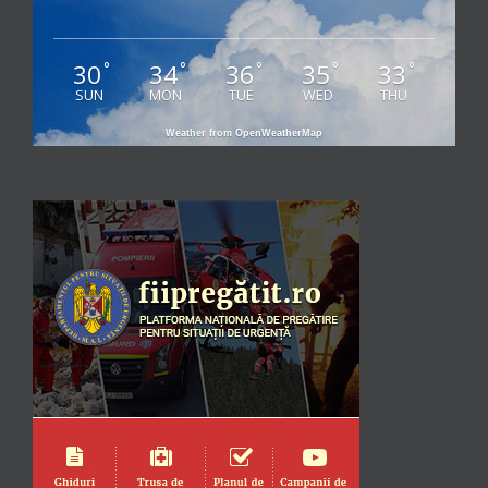
30
34
36
35
33
°
°
°
°
°
SUN
MON
TUE
WED
THU
Weather from OpenWeatherMap