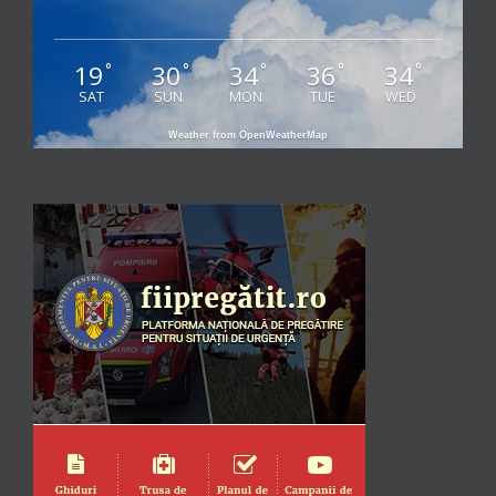
19
30
34
36
34
°
°
°
°
°
SAT
SUN
MON
TUE
WED
Weather from OpenWeatherMap