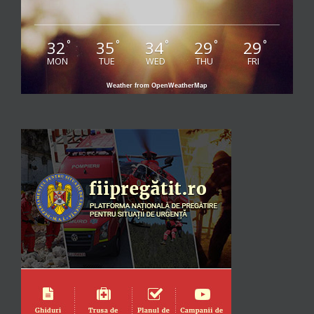
32
35
34
29
29
°
°
°
°
°
MON
TUE
WED
THU
FRI
Weather from OpenWeatherMap