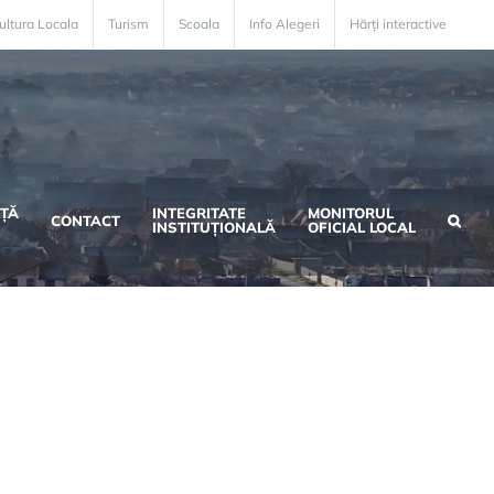
ultura Locala
Turism
Scoala
Info Alegeri
Hărți interactive
ȚĂ
INTEGRITATE
MONITORUL
CONTACT
INSTITUȚIONALĂ
OFICIAL LOCAL