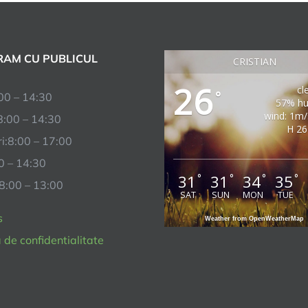
AM CU PUBLICUL
CRISTIAN
26
cl
°
00 – 14:30
57% hu
wind: 1m
8:00 – 14:30
H 26
i:8:00 – 17:00
00 – 14:30
31
31
34
35
°
°
°
°
 8:00 – 13:00
SAT
SUN
MON
TUE
s
Weather from OpenWeatherMap
a de confidentialitate