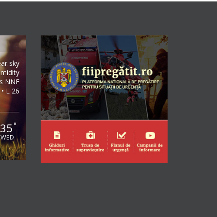
ear sky
midity
/s NNE
 • L 26
35
°
WED