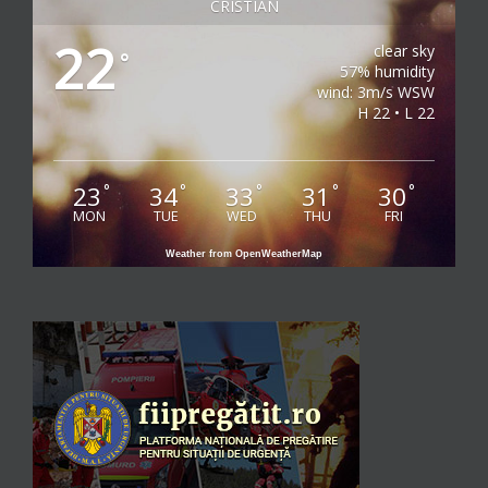
CRISTIAN
22
clear sky
°
57% humidity
wind: 3m/s WSW
H 22 • L 22
23
34
33
31
30
°
°
°
°
°
MON
TUE
WED
THU
FRI
Weather from OpenWeatherMap