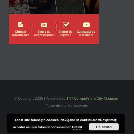
© Copyright
2026 | Powered by
TNT Computers
&
City Manager
|
Toate drepturile rezervate
Facebook
Acest site foloseşte cookies. Navigând în continuare vă exprimaţi
De acord
acordul asupra folosirii cookie-urilor.
Detalii