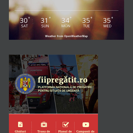
30
31
34
35
35
°
°
°
°
°
SAT
SUN
MON
TUE
WED
Weather from OpenWeatherMap