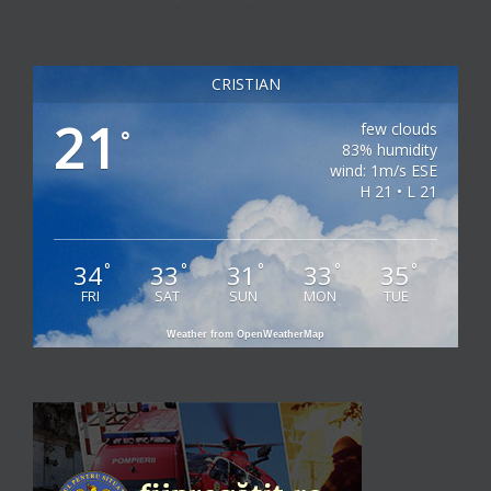
CRISTIAN
21
few clouds
°
83% humidity
wind: 1m/s ESE
H 21 • L 21
34
33
31
33
35
°
°
°
°
°
FRI
SAT
SUN
MON
TUE
Weather from OpenWeatherMap