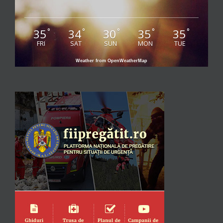
35
34
30
35
35
°
°
°
°
°
FRI
SAT
SUN
MON
TUE
Weather from OpenWeatherMap