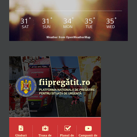
31
31
34
35
35
°
°
°
°
°
SAT
SUN
MON
TUE
WED
Weather from OpenWeatherMap