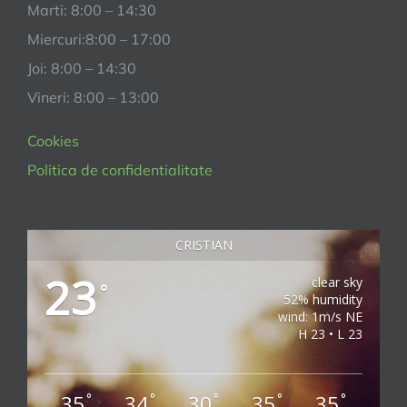
Marti: 8:00 – 14:30
Miercuri:8:00 – 17:00
Joi: 8:00 – 14:30
Vineri: 8:00 – 13:00
Cookies
Politica de confidentialitate
CRISTIAN
23
clear sky
°
52% humidity
wind: 1m/s NE
H 23 • L 23
35
34
30
35
35
°
°
°
°
°