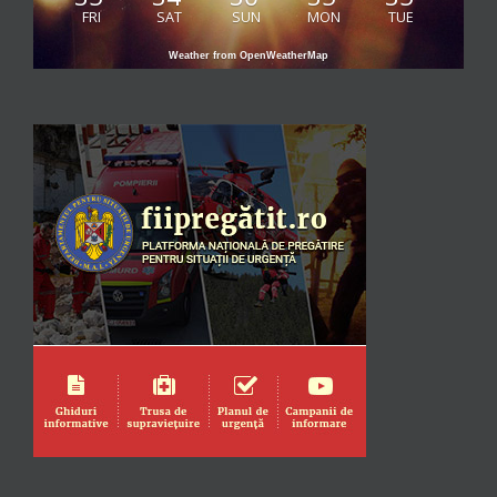
FRI
SAT
SUN
MON
TUE
Weather from OpenWeatherMap