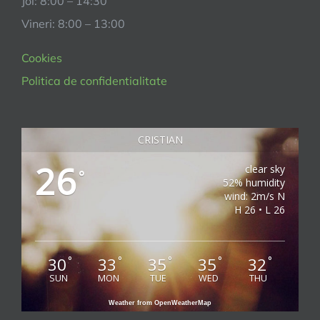
Joi: 8:00 – 14:30
Vineri: 8:00 – 13:00
Cookies
Politica de confidentialitate
CRISTIAN
26
clear sky
°
52% humidity
wind: 2m/s N
H 26 • L 26
30
33
35
35
32
°
°
°
°
°
SUN
MON
TUE
WED
THU
Weather from OpenWeatherMap