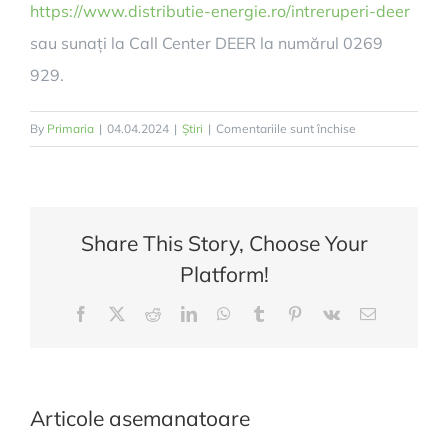
https://www.distributie-energie.ro/intreruperi-deer
sau sunați la Call Center DEER la numărul 0269
929.
pentru
By
Primaria
|
04.04.2024
|
Știri
|
Comentariile sunt închise
Informare!
Share This Story, Choose Your
Platform!
Facebook
X
Reddit
LinkedIn
WhatsApp
Tumblr
Pinterest
Vk
E-
mail:
Articole asemanatoare